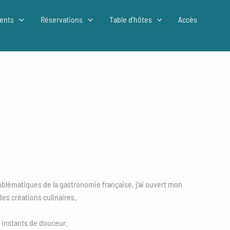
ents
Réservations
Table d'hôtes
Accès
mblématiques de la gastronomie française, j’ai ouvert mon
des créations culinaires.
s instants de douceur.