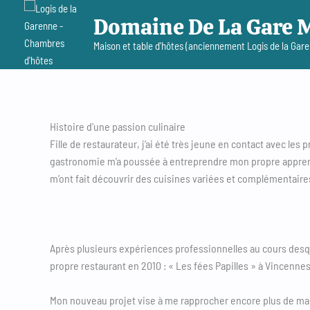
Aller
Domaine De La Gare 
au
contenu
Maison et table d'hôtes (anciennement Logis de la Gar
Histoire d'une passion culinaire
Fille de restaurateur, j’ai été très jeune en contact avec les
gastronomie m’a poussée à entreprendre mon propre apprentis
m’ont fait découvrir des cuisines variées et complémentaire
Après plusieurs expériences professionnelles au cours desque
propre restaurant en 2010 : « Les fées Papilles » à Vincenne
Mon nouveau projet vise à me rapprocher encore plus de ma cl