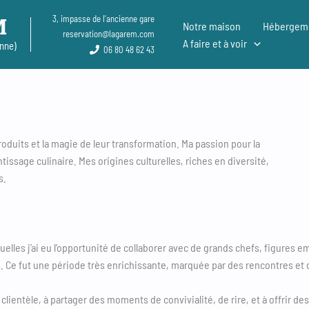
M
3, impasse de l'ancienne gare
Notre maison
Hébergem
reservation@lagarem.com
A faire et à voir
enne)
06 80 48 62 43
 produits et la magie de leur transformation. Ma passion pour la
sage culinaire. Mes origines culturelles, riches en diversité,
s.
lles j’ai eu l’opportunité de collaborer avec de grands chefs, figures e
s. Ce fut une période très enrichissante, marquée par des rencontres et 
ientèle, à partager des moments de convivialité, de rire, et à offrir de